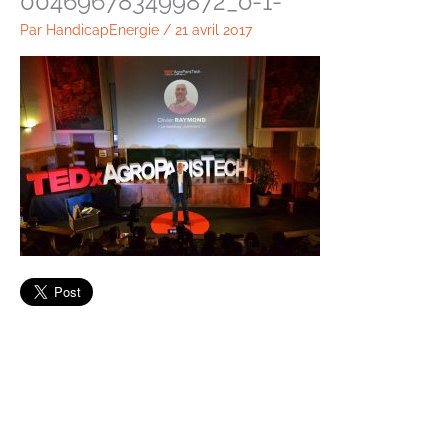
004696783499872_o-1-
Par
HandicapEnergie
/
21 avril 2017