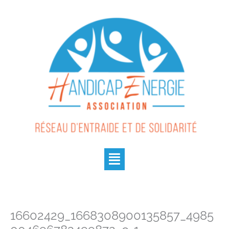
Aller
au
contenu
Menu
16602429_1668308900135857_4985